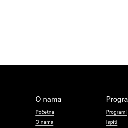
O nama
Progr
Početna
Programi
O nama
Ispiti