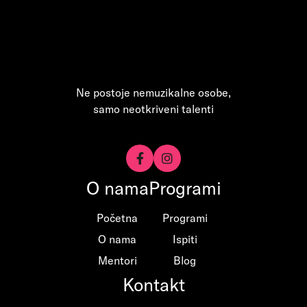
Ne postoje nemuzikalne osobe,
samo neotkriveni talenti


O nama
Programi
Početna
Programi
O nama
Ispiti
Mentori
Blog
Kontakt