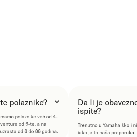
te polaznike?
Da li je obavezn

ispite?
imamo polaznike već od 4-
venture od 6-te, a na
Trenutno u Yamaha školi ni
uzrasta od 8 do 88 godina.
iako je to naša preporuka.