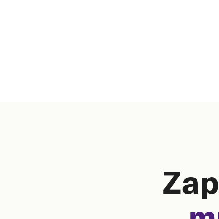
Zap
m