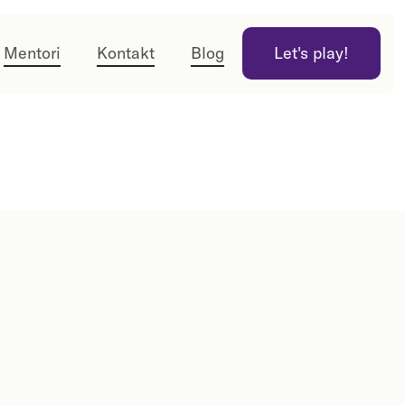
Mentori
Kontakt
Blog
Let's play!
Let's play!
Obim kursa:
Očekivano predznanje: