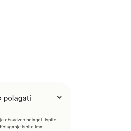
o polagati

je obavezno polagati ispite,
 Polaganje ispita ima