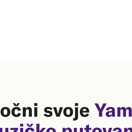
očni svoje
Yam
uzičko putovan