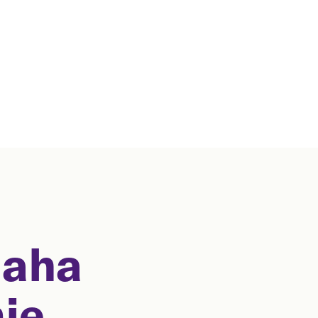
aha
je