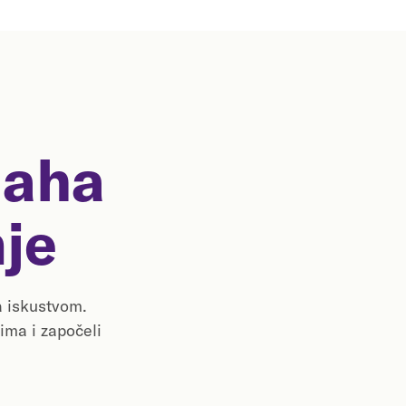
aha
je
a iskustvom.
ima i započeli